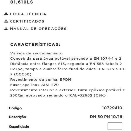
01.610LS
FICHA TÉCNICA
CERTIFICADOS
MANUAL DE OPERAÇÕES
CARACTERÍSTICAS:
Válvula de seccionamento
Concebida para água potável segundo a EN 1074-1 e 2
Distância entre flanges S15, segundo a EN 558 tabela 2
Corpo, tampa e cunha: ferro fundido dúctil EN-GJS-500-
7 (GGG50)
Revestimento da cunha: EPDM
Fuso: aço inox AISI 420
Revestimento interior e exterior: tinta epóxica potável ≥
250
µ
m aprovado segundo o RAL-GZ662 (GSK)
10729410
DN 50 PN 10/16