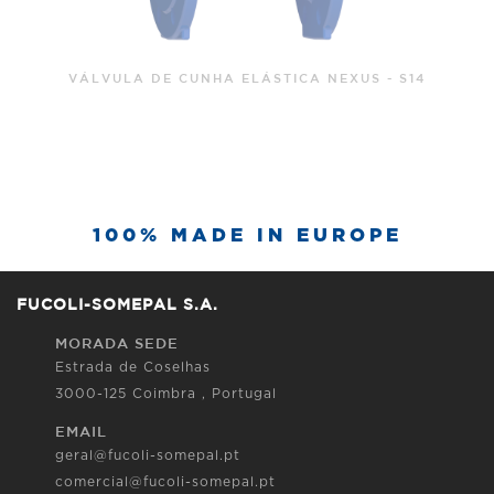
VÁLVULA DE CUNHA ELÁSTICA NEXUS - S14
100% MADE IN EUROPE
FUCOLI-SOMEPAL S.A.
MORADA SEDE
Estrada de Coselhas
3000-125 Coimbra , Portugal
EMAIL
geral@fucoli-somepal.pt
comercial@fucoli-somepal.pt