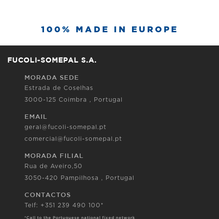
100% MADE IN EUROPE
FUCOLI-SOMEPAL S.A.
MORADA SEDE
Estrada de Coselhas
3000-125 Coimbra , Portugal
EMAIL
geral@fucoli-somepal.pt
comercial@fucoli-somepal.pt
MORADA FILIAL
Rua de Aveiro,50
3050-420 Pampilhosa , Portugal
CONTACTOS
Telf: +351 239 490 100*
*Call to the Portuguese national fixed network