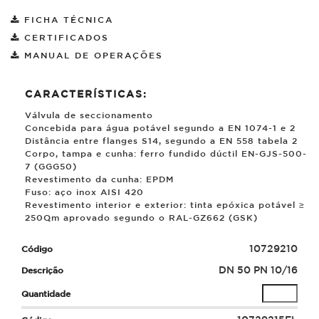
FICHA TÉCNICA
CERTIFICADOS
MANUAL DE OPERAÇÕES
CARACTERÍSTICAS:
Válvula de seccionamento
Concebida para água potável segundo a EN 1074-1 e 2
Distância entre flanges S14, segundo a EN 558 tabela 2
Corpo, tampa e cunha: ferro fundido dúctil EN-GJS-500-
7 (GGG50)
Revestimento da cunha: EPDM
Fuso: aço inox AISI 420
Revestimento interior e exterior: tinta epóxica potável ≥
250
µ
m aprovado segundo o RAL-GZ662 (GSK)
10729210
DN 50 PN 10/16