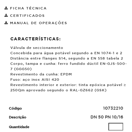
FICHA TÉCNICA
CERTIFICADOS
MANUAL DE OPERAÇÕES
CARACTERÍSTICAS:
Válvula de seccionamento
Concebida para água potável segundo a EN 1074-1 e 2
Distância entre flanges S14, segundo a EN 558 tabela 2
Corpo, tampa e cunha: ferro fundido dúctil EN-GJS-500-
7 (GGG50)
Revestimento da cunha: EPDM
Fuso: aço inox AISI 420
Revestimento interior e exterior: tinta epóxica potável ≥
250
µ
m aprovado segundo o RAL-GZ662 (GSK)
10732210
DN 50 PN 10/16