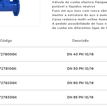
Válvula de cunha elástica flan
potável e líquidos neutros
Fuso em aço inox com rosca obti
manter a estrutura do aço e aum
Caixa redutora multi-voltas Aum
A pedido possibilidade de fuso 
da cunha em diferentes ligas de 
Código
Descrição
727800GK
DN 40 PN 10/16
727810GK
DN 50 PN 10/16
727820GK
DN 60 PN 10/16
727830GK
DN 65 PN 10/16