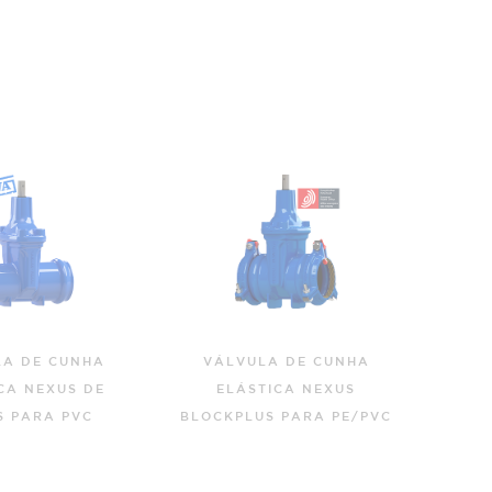
LA DE CUNHA
VÁLVULA DE CUNHA
VÁ
TICA NEXUS
ELÁSTICA 3000 - S14
ELÁ
S PARA PE/PVC
PN10/16