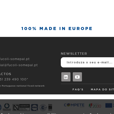
100% MADE IN EUROPE
NEWSLETTER
fucoli-somepal.pt
ial@fucoli-somepal.pt
ACTOS
351 239 490 100*
he Portuguese national fixed network
FAQ'S
MAPA DO SI