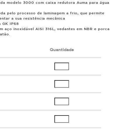
geada modelo 3000 com caixa redutora Auma para água
da pelo processo de laminagem a frio, que permite
entar a sua resistência mecânica
a GK IP68
em aço inoxidável AISI 316L, vedantes em NBR e porca
latão.
Quantidade