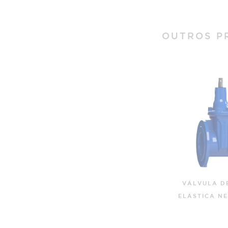
OUTROS P
NHA
VÁLVULA D
 COM
ELÁSTICA NE
VÁLVULA DE CUNHA
ERTURA
ELÁSTICA NEXUS - S14
 S15