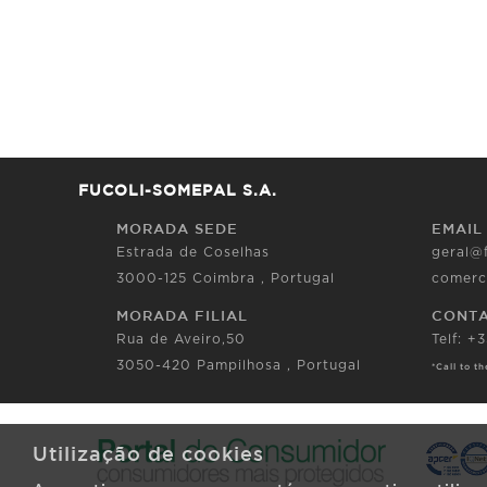
FUCOLI-SOMEPAL S.A.
MORADA SEDE
EMAIL
Estrada de Coselhas
geral@
3000-125 Coimbra , Portugal
comerc
MORADA FILIAL
CONT
Rua de Aveiro,50
Telf: +
3050-420 Pampilhosa , Portugal
*Call to t
Utilização de cookies