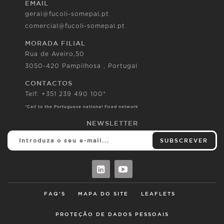
EMAIL
geral@fucoli-somepal.pt
comercial@fucoli-somepal.pt
MORADA FILIAL
Rua de Aveiro,50
3050-420 Pampilhosa , Portugal
CONTACTOS
Telf: +351 239 490 100*
*Call to the Portuguese national fixed network
NEWSLETTER
SUBSCREVER
FAQ'S
MAPA DO SITE
LEAFLETS
PROTEÇÃO DE DADOS PESSOAIS