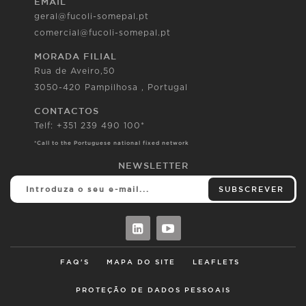
EMAIL
geral@fucoli-somepal.pt
comercial@fucoli-somepal.pt
MORADA FILIAL
Rua de Aveiro,50
3050-420 Pampilhosa , Portugal
CONTACTOS
Telf: +351 239 490 100*
*Call to the Portuguese national fixed network
NEWSLETTER
SUBSCREVER
FAQ'S
MAPA DO SITE
LEAFLETS
PROTEÇÃO DE DADOS PESSOAIS