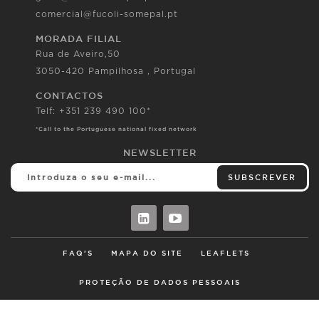
comercial@fucoli-somepal.pt
MORADA FILIAL
Rua de Aveiro,50
3050-420 Pampilhosa , Portugal
CONTACTOS
Telf: +351 239 490 100*
*Call to the Portuguese national fixed network
NEWSLETTER
SUBSCREVER
FAQ'S
MAPA DO SITE
LEAFLETS
PROTEÇÃO DE DADOS PESSOAIS