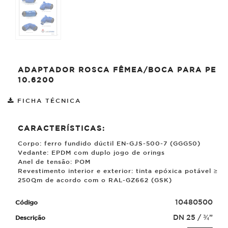
ADAPTADOR ROSCA FÊMEA/BOCA PARA PE
10.6200
FICHA TÉCNICA
CARACTERÍSTICAS:
Corpo: ferro fundido dúctil EN-GJS-500-7 (GGG50)
Vedante: EPDM com duplo jogo de orings
Anel de tensão: POM
Revestimento interior e exterior: tinta epóxica potável ≥
250
µ
m de acordo com o RAL-GZ662 (GSK)
10480500
DN 25 / ¾”