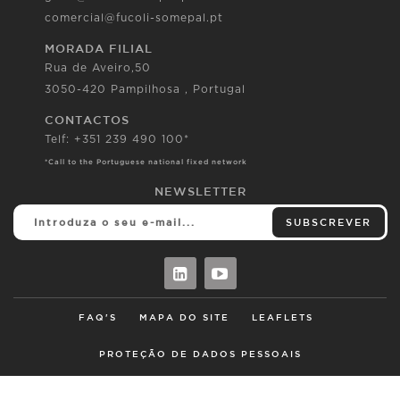
comercial@fucoli-somepal.pt
MORADA FILIAL
Rua de Aveiro,50
3050-420 Pampilhosa , Portugal
CONTACTOS
Telf: +351 239 490 100*
*Call to the Portuguese national fixed network
NEWSLETTER
SUBSCREVER
FAQ'S
MAPA DO SITE
LEAFLETS
PROTEÇÃO DE DADOS PESSOAIS