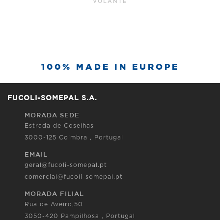
VOLANTE
100% MADE IN EUROPE
FUCOLI-SOMEPAL S.A.
MORADA SEDE
Estrada de Coselhas
3000-125 Coimbra , Portugal
EMAIL
geral@fucoli-somepal.pt
comercial@fucoli-somepal.pt
MORADA FILIAL
Rua de Aveiro,50
3050-420 Pampilhosa , Portugal