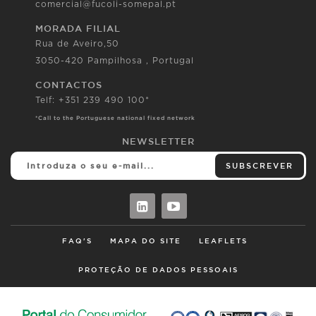
comercial@fucoli-somepal.pt
MORADA FILIAL
Rua de Aveiro,50
3050-420 Pampilhosa , Portugal
CONTACTOS
Telf: +351 239 490 100*
*Call to the Portuguese national fixed network
NEWSLETTER
SUBSCREVER
FAQ'S
MAPA DO SITE
LEAFLETS
PROTEÇÃO DE DADOS PESSOAIS