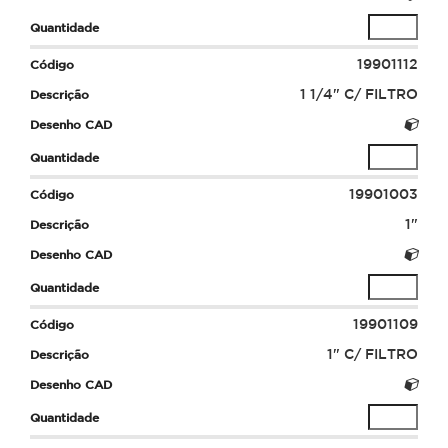
19901112
1 1/4" C/ FILTRO
19901003
1"
19901109
1" C/ FILTRO