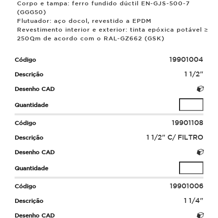
Corpo e tampa: ferro fundido dúctil EN-GJS-500-7
(GGG50)
Flutuador: aço docol, revestido a EPDM
Revestimento interior e exterior: tinta epóxica potável ≥
250
µ
m de acordo com o RAL-GZ662 (GSK)
19901004
1 1/2"
19901108
1 1/2" C/ FILTRO
19901006
1 1/4"