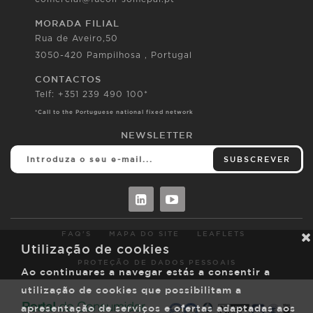
MORADA FILIAL
Rua de Aveiro,50
3050-420 Pampilhosa , Portugal
CONTACTOS
Telf: +351 239 490 100*
*Call to the Portuguese national fixed network
NEWSLETTER
SUBSCREVER
FAQ'S
MAPA DO SITE
LEAFLETS
Utilização de cookies
PROTEÇÃO DE DADOS PESSOAIS
Ao continuares a navegar estás a consentir a
utilização de cookies que possibilitam a
apresentação de serviços e ofertas adaptadas aos