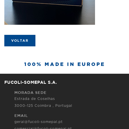
VOLTAR
100% MADE IN EUROPE
FUCOLI-SOMEPAL S.A.
MORADA SEDE
Estrada de Coselhas
3000-125 Coimbra , Portugal
EMAIL
geral@fucoli-somepal.pt
comercial@fucoli-somepal.pt