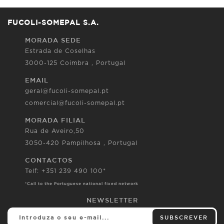
FUCOLI-SOMEPAL S.A.
MORADA SEDE
Estrada de Coselhas
3000-125 Coimbra , Portugal
EMAIL
geral@fucoli-somepal.pt
comercial@fucoli-somepal.pt
MORADA FILIAL
Rua de Aveiro,50
3050-420 Pampilhosa , Portugal
CONTACTOS
Telf: +351 239 490 100*
*Call to the Portuguese national fixed network
NEWSLETTER
SUBSCREVER