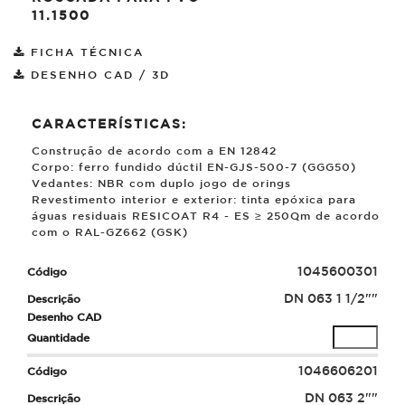
11.1500
FICHA TÉCNICA
DESENHO CAD / 3D
CARACTERÍSTICAS:
Construção de acordo com a EN 12842
Corpo: ferro fundido dúctil EN-GJS-500-7 (GGG50)
Vedantes: NBR com duplo jogo de orings
Revestimento interior e exterior: tinta epóxica para
águas residuais RESICOAT R4 - ES ≥ 250
µ
m de acordo
com o RAL-GZ662 (GSK)
1045600301
DN 063 1 1/2""
1046606201
DN 063 2""